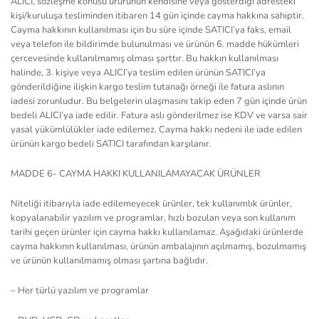
ALICI, sözleşme konusu ürürünün kendisine veya gösterdiği adresteki
kişi/kuruluşa tesliminden itibaren 14 gün içinde cayma hakkına sahiptir.
Cayma hakkının kullanılması için bu süre içinde SATICI’ya faks, email
veya telefon ile bildirimde bulunulması ve ürünün 6. madde hükümleri
çercevesinde kullanılmamış olması şarttır. Bu hakkın kullanılması
halinde, 3. kişiye veya ALICI’ya teslim edilen ürünün SATICI’ya
gönderildiğine ilişkin kargo teslim tutanağı örneği ile fatura aslının
iadesi zorunludur. Bu belgelerin ulaşmasını takip eden 7 gün içinde ürün
bedeli ALICI’ya iade edilir. Fatura aslı gönderilmez ise KDV ve varsa sair
yasal yükümlülükler iade edilemez. Cayma hakkı nedeni ile iade edilen
ürünün kargo bedeli SATICI tarafından karşılanır.
MADDE 6- CAYMA HAKKI KULLANILAMAYACAK ÜRÜNLER
Niteliği itibarıyla iade edilemeyecek ürünler, tek kullanımlık ürünler,
kopyalanabilir yazılım ve programlar, hızlı bozulan veya son kullanım
tarihi geçen ürünler için cayma hakkı kullanılamaz. Aşağıdaki ürünlerde
cayma hakkının kullanılması, ürünün ambalajının açılmamış, bozulmamış
ve ürünün kullanılmamış olması şartına bağlıdır.
– Her türlü yazılım ve programlar