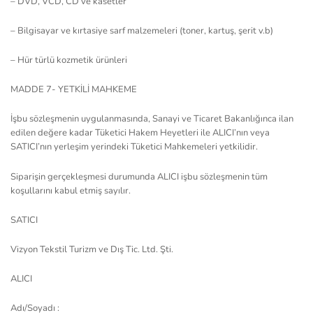
– DVD, VCD, CD ve kasetler
– Bilgisayar ve kırtasiye sarf malzemeleri (toner, kartuş, şerit v.b)
– Hür türlü kozmetik ürünleri
MADDE 7- YETKİLİ MAHKEME
İşbu sözleşmenin uygulanmasında, Sanayi ve Ticaret Bakanlığınca ilan
edilen değere kadar Tüketici Hakem Heyetleri ile ALICI’nın veya
SATICI’nın yerleşim yerindeki Tüketici Mahkemeleri yetkilidir.
Siparişin gerçekleşmesi durumunda ALICI işbu sözleşmenin tüm
koşullarını kabul etmiş sayılır.
SATICI
Vizyon Tekstil Turizm ve Dış Tic. Ltd. Şti.
ALICI
Adı/Soyadı :