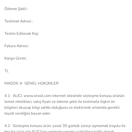
Ödeme Şekli :
Teslimat Adresi :
Teslim Edilecek Kişi:
Fatura Adresi :
Kargo Ücreti :
TL
MADDE 4- GENEL HÜKÜMLER
4.1- ALICI, www.orasil.com internet sitesinde sözleşme konusu ürünün
temel nitelikleri, satış fiyatı ve ödeme şekli ile teslimata ilişkin ön
bilgileri okuyup bilgi sahibi olduğunu ve elektronik ortamda gerekli
teyidi verdiğini beyan eder.
4.2- Sözleşme konusu ürün, yasal 30 günlük süreyi aşmamak koşulu ile
her bir ürün için ALICI’nın yerleşim yerinin uzaklığına bağlı olarak