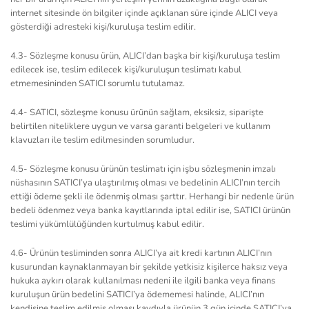
internet sitesinde ön bilgiler içinde açıklanan süre içinde ALICI veya
gösterdiği adresteki kişi/kuruluşa teslim edilir.
4.3- Sözleşme konusu ürün, ALICI’dan başka bir kişi/kuruluşa teslim
edilecek ise, teslim edilecek kişi/kuruluşun teslimatı kabul
etmemesininden SATICI sorumlu tutulamaz.
4.4- SATICI, sözleşme konusu ürünün sağlam, eksiksiz, siparişte
belirtilen niteliklere uygun ve varsa garanti belgeleri ve kullanım
klavuzları ile teslim edilmesinden sorumludur.
4.5- Sözleşme konusu ürünün teslimatı için işbu sözleşmenin imzalı
nüshasının SATICI’ya ulaştırılmış olması ve bedelinin ALICI’nın tercih
ettiği ödeme şekli ile ödenmiş olması şarttır. Herhangi bir nedenle ürün
bedeli ödenmez veya banka kayıtlarında iptal edilir ise, SATICI ürünün
teslimi yükümlülüğünden kurtulmuş kabul edilir.
4.6- Ürünün tesliminden sonra ALICI’ya ait kredi kartının ALICI’nın
kusurundan kaynaklanmayan bir şekilde yetkisiz kişilerce haksız veya
hukuka aykırı olarak kullanılması nedeni ile ilgili banka veya finans
kuruluşun ürün bedelini SATICI’ya ödememesi halinde, ALICI’nın
kendisine teslim edilmiş olması kaydıyla ürünün 3 gün içinde SATICI’ya