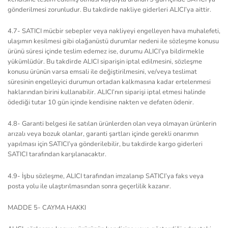
gönderilmesi zorunludur. Bu takdirde nakliye giderleri ALICI’ya aittir.
4.7- SATICI mücbir sebepler veya nakliyeyi engelleyen hava muhalefeti,
ulaşımın kesilmesi gibi olağanüstü durumlar nedeni ile sözleşme konusu
ürünü süresi içinde teslim edemez ise, durumu ALICI’ya bildirmekle
yükümlüdür. Bu takdirde ALICI siparişin iptal edilmesini, sözleşme
konusu ürünün varsa emsali ile değiştirilmesini, ve/veya teslimat
süresinin engelleyici durumun ortadan kalkmasına kadar ertelenmesi
haklarından birini kullanabilir. ALICI’nın siparişi iptal etmesi halinde
ödediği tutar 10 gün içinde kendisine nakten ve defaten ödenir.
4.8- Garanti belgesi ile satılan ürünlerden olan veya olmayan ürünlerin
arızalı veya bozuk olanlar, garanti şartları içinde gerekli onarımın
yapılması için SATICI’ya gönderilebilir, bu takdirde kargo giderleri
SATICI tarafından karşılanacaktır.
4.9- İşbu sözleşme, ALICI tarafından imzalanıp SATICI’ya faks veya
posta yolu ile ulaştırılmasından sonra geçerlilik kazanır.
MADDE 5- CAYMA HAKKI