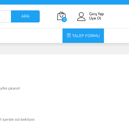
Giriş Yap
ARA
Üye Ol
0
TALEP FORMU
fini çıkarın!
 içeride sizi bekliyor.