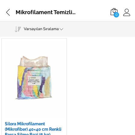
Mikrofilament Temizlik Bezi
0
Varsayılan Sıralama
Silora Mikrofilament
(Mikrofiber) 40×40 cm Renkli
Parça Silme Bezi (6 kg)