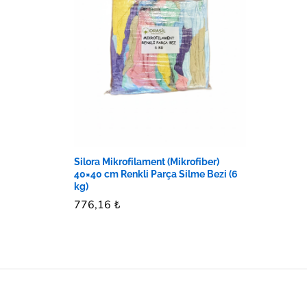
Silora Mikrofilament (Mikrofiber)
40×40 cm Renkli Parça Silme Bezi (6
kg)
776,16
776,16
₺
₺