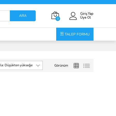
Giriş Yap
ARA
Üye Ol
0
TALEP FORMU
rala: Düşükten yükseğe
Görünüm