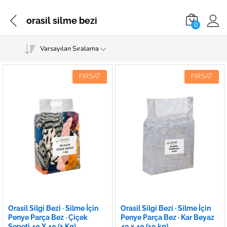
orasil silme bezi
0
Varsayılan Sıralama
FIRSAT
FIRSAT
Orasil Silgi Bezi · Silme İçin
Orasil Silgi Bezi · Silme İçin
Penye Parça Bez · Çiçek
Penye Parça Bez · Kar Beyaz
Sepeti 40 X 40 (1 Kg)
40 x 40 (10 kg)