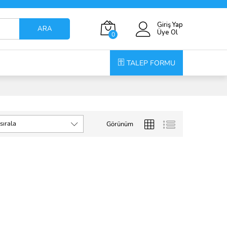
Giriş Yap
ARA
Üye Ol
0
TALEP FORMU
sırala
Görünüm