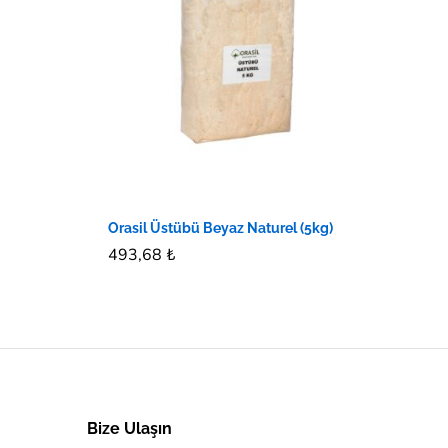
Orasil Üstübü Beyaz Naturel (5kg)
493,68
493,68
₺
₺
Bize Ulaşın