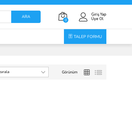
Giriş Yap
ARA
Üye Ol
0
TALEP FORMU
sırala
Görünüm