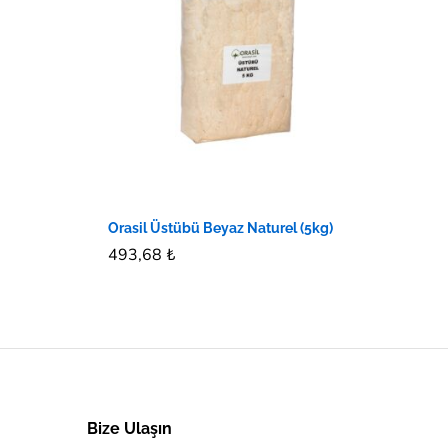
Orasil Üstübü Beyaz Naturel (5kg)
493,68
493,68
₺
₺
Bize Ulaşın