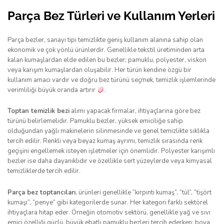
Parça Bez Türleri ve Kullanım Yerleri
Parça bezler, sanayi tipi temizlikte geniş kullanım alanına sahip olan
ekonomik ve çok yönlü ürünlerdir. Genellikle tekstil üretiminden arta
kalan kumaşlardan elde edilen bu bezler; pamuklu, polyester, viskon
veya karışım kumaşlardan oluşabilir. Her türün kendine özgü bir
kullanım amacı vardır ve doğru bez türünü seçmek, temizlik işlemlerinde
verimliliği büyük oranda artırır
.
Toptan temizlik bezi
alımı yapacak firmalar, ihtiyaçlarına göre bez
türünü belirlemelidir. Pamuklu bezler, yüksek emiciliğe sahip
olduğundan yağlı makinelerin silinmesinde ve genel temizlikte sıklıkla
tercih edilir. Renkli veya beyaz kumaş ayrımı, temizlik sırasında renk
geçişini engellemek isteyen işletmeler için önemlidir. Polyester karışımlı
bezler ise daha dayanıklıdır ve özellikle sert yüzeylerde veya kimyasal
temizliklerde tercih edilir.
Parça bez toptancıları
, ürünleri genellikle “kırpıntı kumaş”, “tül”, “tişört
kumaşı”, “penye” gibi kategorilerde sunar. Her kategori farklı sektörel
ihtiyaçlara hitap eder. Örneğin otomotiv sektörü, genellikle yağ ve sıvı
emici özelliği güçlü, büyük ebatlı pamuklu bezleri tercih ederken; boya