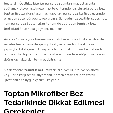
bezler
dir. Özellikle
kilo ile parça bez
alımları, maliyet avantajı
sağlamak isteyen işletmelerin ilk tercihlerindendir. Burada
parça bez
toptan fiyatları
karşılaştırması yaparak,
parça bez kg fiyatı
üzerinden
en uygun seçeneği belirleyebilirsiniz. Sunduğumuz çeşitlilik sayesinde,
hem
parça bez toptancıları
ile hem de doğrudan
temizlik bezi
üreticileri
ile temasa geçmeniz mümkün.
Ayrıca ağır sanayi ve bakım-onarım atölyelerinde sıklıkla tercih edilen
üstübü bezler
, emicilik gücü yüksek, kullanımda iz bırakmayan
yapısıyla dikkat çeker. Bu sayfada
toptan üstübü fiyatları
hakkında
bilgi alabilir,
toptan temizlik bezi
kategorisinde aradığınız kaliteyi en
doğru kaynaklardan temin edebilirsiniz.
Siz de
toptan temizlik bezi
ihtiyacınızı güvenilir, hızlı ve rekabetçi
koşullarla karşılamak istiyorsanız, hemen detaylara göz atarak
işletmenize en uygun çözümü keşfedin.
Toptan Mikrofiber Bez
Tedarikinde Dikkat Edilmesi
Gerekenler