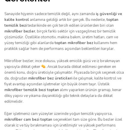
Sanayide hijyenin sadece temizlik değil, aynı zamanda
iş güvenliği ve
kalite kontrol
anlamına geldiği artık bir gerçek. Bu nedenle,
toptan
temizlik bezi
tedarikinde en çok tercih edilen ürünlerden biri olan
mikrofiber bezler
, birçok farklı sektör için vazgeçilmez bir temizlik
çözümüdür. Özellikle otomotiv, makina bakım, üretim hatları, cam ve
yüzey temizliği gibi alanlarda
toptan mikrofiber bez
kullanımı hem
pratiklik sağlar hem de performans açısından beklentileri karşılar.
Mikrofiber bezler; ince dokusu, yüksek emicilik gücü ve iz bırakmayan
yapısıyla dikkat çeker
. Ancak burada dikkat edilmesi gereken en
önemli konu, doğru üreticiyle çalışmaktır. Piyasada birçok seçenek olsa
da, doğrudan
mikrofiber bez üreticileri
ile çalışmak, kalite kontrol ve
fiyat avantajı açısından işletmeler için büyük önem taşır. Üstelik
mikrofiber temizlik bezi toptan
alımı yaparken ürünün gramajı, kenar
dikiş yapısı ve yıkama dayanıklılığı gibi teknik detaylara da dikkat
edilmelidir.
Eğer işletmeniz cam yüzeyler üzerinde yoğun temizlik yapıyorsa,
mikrofiber cam bezi toptan
seçenekleri tam size göre. Bu bezler özel
olarak iz ve tüy bırakmaması için üretilmiştir ve yüksek performans