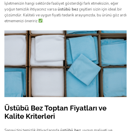
İşletmenizin hangi sektörde faaliyet gösterdiği fark etmeksizin, eğer
yoğun temizlik ihtiyacınız varsa
üstübü bez
çeşitleri sizin için ideal bir
çözümdür. Kaliteli ve uygun fiyatlı tedarik arayışınızda, bu ürünü göz ardı
etmemenizi öneririz
.
Üstübü Bez Toptan Fiyatları ve
Kalite Kriterleri
Sanayi tipi temizlik ihtiyaçlarında
üstübü bez
, uygun maliyeti ve