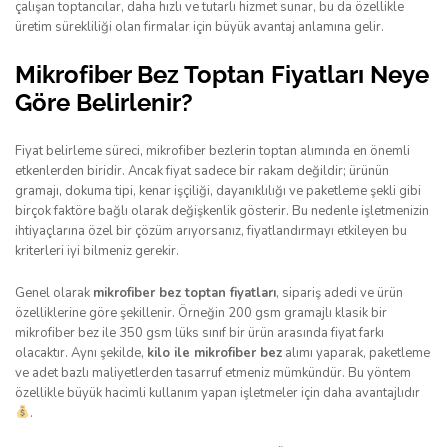
çalışan toptancılar, daha hızlı ve tutarlı hizmet sunar, bu da özellikle
üretim sürekliliği olan firmalar için büyük avantaj anlamına gelir.
Mikrofiber Bez Toptan Fiyatları Neye
Göre Belirlenir?
Fiyat belirleme süreci, mikrofiber bezlerin toptan alımında en önemli
etkenlerden biridir. Ancak fiyat sadece bir rakam değildir; ürünün
gramajı, dokuma tipi, kenar işçiliği, dayanıklılığı ve paketleme şekli gibi
birçok faktöre bağlı olarak değişkenlik gösterir. Bu nedenle işletmenizin
ihtiyaçlarına özel bir çözüm arıyorsanız, fiyatlandırmayı etkileyen bu
kriterleri iyi bilmeniz gerekir.
Genel olarak
mikrofiber bez toptan fiyatları
, sipariş adedi ve ürün
özelliklerine göre şekillenir. Örneğin 200 gsm gramajlı klasik bir
mikrofiber bez ile 350 gsm lüks sınıf bir ürün arasında fiyat farkı
olacaktır. Aynı şekilde,
kilo ile mikrofiber bez
alımı yaparak, paketleme
ve adet bazlı maliyetlerden tasarruf etmeniz mümkündür. Bu yöntem
özellikle büyük hacimli kullanım yapan işletmeler için daha avantajlıdır
.