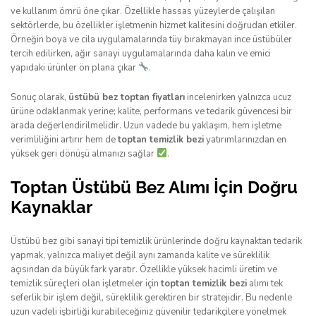
ve kullanım ömrü öne çıkar. Özellikle hassas yüzeylerde çalışılan
sektörlerde, bu özellikler işletmenin hizmet kalitesini doğrudan etkiler.
Örneğin boya ve cila uygulamalarında tüy bırakmayan ince üstübüler
tercih edilirken, ağır sanayi uygulamalarında daha kalın ve emici
yapıdaki ürünler ön plana çıkar
.
Sonuç olarak,
üstübü bez toptan fiyatları
incelenirken yalnızca ucuz
ürüne odaklanmak yerine; kalite, performans ve tedarik güvencesi bir
arada değerlendirilmelidir. Uzun vadede bu yaklaşım, hem işletme
verimliliğini artırır hem de
toptan temizlik bezi
yatırımlarınızdan en
yüksek geri dönüşü almanızı sağlar
.
Toptan Üstübü Bez Alımı İçin Doğru
Kaynaklar
Üstübü bez gibi sanayi tipi temizlik ürünlerinde doğru kaynaktan tedarik
yapmak, yalnızca maliyet değil aynı zamanda kalite ve süreklilik
açısından da büyük fark yaratır. Özellikle yüksek hacimli üretim ve
temizlik süreçleri olan işletmeler için
toptan temizlik bezi
alımı tek
seferlik bir işlem değil, süreklilik gerektiren bir stratejidir. Bu nedenle
uzun vadeli işbirliği kurabileceğiniz güvenilir tedarikçilere yönelmek