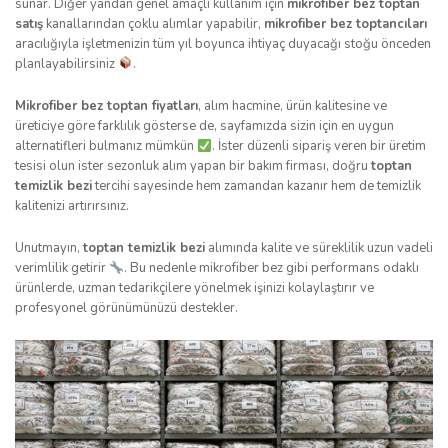
sunar. Diğer yandan genel amaçlı kullanım için
mikrofiber bez toptan
satış
kanallarından çoklu alımlar yapabilir,
mikrofiber bez toptancıları
aracılığıyla işletmenizin tüm yıl boyunca ihtiyaç duyacağı stoğu önceden
planlayabilirsiniz
.
Mikrofiber bez toptan fiyatları
, alım hacmine, ürün kalitesine ve
üreticiye göre farklılık gösterse de, sayfamızda sizin için en uygun
alternatifleri bulmanız mümkün
. İster düzenli sipariş veren bir üretim
tesisi olun ister sezonluk alım yapan bir bakım firması, doğru
toptan
temizlik bezi
tercihi sayesinde hem zamandan kazanır hem de temizlik
kalitenizi artırırsınız.
Unutmayın,
toptan temizlik bezi
alımında kalite ve süreklilik uzun vadeli
verimlilik getirir
. Bu nedenle mikrofiber bez gibi performans odaklı
ürünlerde, uzman tedarikçilere yönelmek işinizi kolaylaştırır ve
profesyonel görünümünüzü destekler.