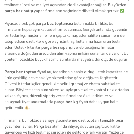
teslimat süresi ve maliyet açısından ciddi avantajlar sağlar. Bu yüzden
parça bez satışı
yapan firmaların seçiminde dikkatli olmak gerekir
.
Piyasada pek çok
parça bez toptancısı
bulunmakla birlikte, bu
firmaların hepsi aynı kalitede hizmet sunmaz. Gerçek anlamda güvenilir
bir tedarikçi, müşterisine hem çeşitli kumaş alternatifleri sunar hem de
talep edilen özelliklere göre ayrıştırılmış, kullanıma hazır ürün teslim
eder. Üstelik
kilo ile parça bez
siparişi verebileceğiniz firmalar
arasında doğrudan üreticiden alım yapma imkânı sunanlar da vardır. Bu
yöntem, özellikle büyük hacimli alımlarda maliyeti ciddi ölçüde düşürür.
Parça bez toptan fiyatları
, tedarikçinin sahip olduğu stok kapasitesine,
ürün çeşitliliğine ve nakliye hizmetlerine göre değişkenlik gösterir.
Güvenilir tedarikçiler genellikle belirli gramaj ve ebatta sabit kalite
sunar. Böylece satın alım süreci kolaylaşır ve kalite kontrol riski ortadan
kalkar. Ayrıca, düzenli sipariş veren firmalara özel indirimler ve
anlaşmalı fiyatlandırmalarla
parça bez kg fiyatı
daha uygun hale
getirilebilir
.
Firmamız, bu noktada sanayi işletmelerine özel
toptan temizlik bezi
çözümleri sunar. Parça bez alımında ihtiyaç duyulan çeşitlilik, kalite
güvencesi ve hızlı teslimat süreçleri ile sektörde fark yaratır. Yüzlerce