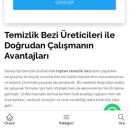
GÖNDER
Temizlik Bezi Üreticileri ile
Doğrudan Çalışmanın
Avantajları
Sanayi tipi temizlik ürünlerinde
toptan temizlik bezi
alımı yaparken
karşılaşılan en büyük sorunlardan biri kalite standardının korunamaması
ve tedarik zincirinde yaşanan aksamalardır. Bu nedenle doğrudan üretici
ile çalışmak, firmalar için hem stratejik hem de ekonomik bir tercih haline
gelmiştir. Üretici kaynaklı alımlarda hem fiyat avantajı sağlanır hem de
ürün kalitesi, sevkiyat süreçleri ve stok sürekliliği daha kontrollü hale
gelir.
Temizlik bezi üreticileri
, ürünün hammaddesinden paketlenmesine
TALEP FORMU
Orasil
Kategori
Ara
kadar her aşamayı kontrol edebildiği için, müşterinin özel ihtiyaçlarına