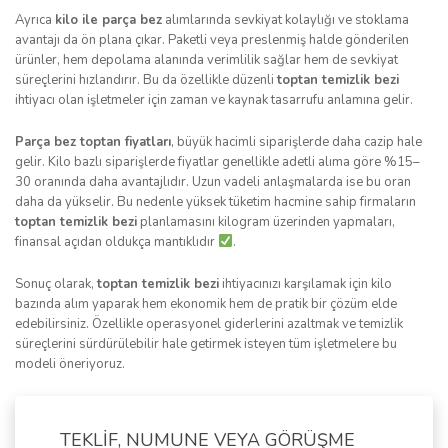
Ayrıca
kilo ile parça bez
alımlarında sevkiyat kolaylığı ve stoklama
avantajı da ön plana çıkar. Paketli veya preslenmiş halde gönderilen
ürünler, hem depolama alanında verimlilik sağlar hem de sevkiyat
süreçlerini hızlandırır. Bu da özellikle düzenli
toptan temizlik bezi
ihtiyacı olan işletmeler için zaman ve kaynak tasarrufu anlamına gelir.
Parça bez toptan fiyatları
, büyük hacimli siparişlerde daha cazip hale
gelir. Kilo bazlı siparişlerde fiyatlar genellikle adetli alıma göre %15–
30 oranında daha avantajlıdır. Uzun vadeli anlaşmalarda ise bu oran
daha da yükselir. Bu nedenle yüksek tüketim hacmine sahip firmaların
toptan temizlik bezi
planlamasını kilogram üzerinden yapmaları,
finansal açıdan oldukça mantıklıdır
.
Sonuç olarak,
toptan temizlik bezi
ihtiyacınızı karşılamak için kilo
bazında alım yaparak hem ekonomik hem de pratik bir çözüm elde
edebilirsiniz. Özellikle operasyonel giderlerini azaltmak ve temizlik
süreçlerini sürdürülebilir hale getirmek isteyen tüm işletmelere bu
modeli öneriyoruz.
TEKLİF, NUMUNE VEYA GÖRÜŞME