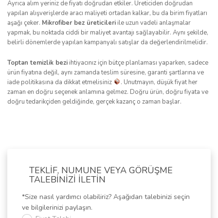
Ayrıca alım yeriniz de fiyatı doğrudan etkiler. Üreticiden doğrudan
yapılan alışverişlerde aracı maliyeti ortadan kalkar, bu da birim fiyatları
aşağı çeker.
Mikrofiber bez üreticileri
ile uzun vadeli anlaşmalar
yapmak, bu noktada ciddi bir maliyet avantajı sağlayabilir. Aynı şekilde,
belirli dönemlerde yapılan kampanyalı satışlar da değerlendirilmelidir.
Toptan temizlik bezi
ihtiyacınız için bütçe planlaması yaparken, sadece
ürün fiyatına değil, aynı zamanda teslim süresine, garanti şartlarına ve
iade politikasına da dikkat etmelisiniz
. Unutmayın, düşük fiyat her
zaman en doğru seçenek anlamına gelmez. Doğru ürün, doğru fiyata ve
doğru tedarikçiden geldiğinde, gerçek kazanç o zaman başlar.
TEKLİF, NUMUNE VEYA GÖRÜŞME
TALEBİNİZİ İLETİN
*Size nasıl yardımcı olabiliriz? Aşağıdan talebinizi seçin
ve bilgilerinizi paylaşın.