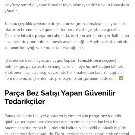
ve yüzey temizliği yapan firmalar tüy bırakmayan düz dokulu kumaşlara
yönelir.
Tüm bu çeşitlilik içerisinde doğru ürün seçimi yapmak için, ihtiyacın net
olarak belirlenmesi ve güvenilir bir tedarikçi ile çalışılması gerekir.
Özellikle
kilo ile parça bez
alımında, bezlerin ayrıştırılmış ve kullanıma
hazır şekilde gönderilmesi büyük avantaj sağlar. Böylece stok kontrolü,
kullanım kolaylığı ve temizlik kalitesi sağlanır.
İşletmenize özel ihtiyaçlara uygun
toptan temizlik bezi
seçeneğini
bulmak için, parça bezlerin hangi türünün neye hizmet ettiğini bilmek
kritik önem taşır. Bu bilgi sayesinde hem maliyetten tasarruf sağlanır
hem de temizlik işlemlerinde profesyonel bir görünüm elde edilir
.
Parça Bez Satışı Yapan Güvenilir
Tedarikçiler
Sanayi alanında faaliyet gösteren işletmeler için
parça bez
tedariki,
günlük operasyonların aksaksız devam etmesi açısından kritik bir
öneme sahiptir. Ancak bu ürünlerin kalitesi ve sürekliliği büyük ölçüde
çalışılan tedarikçiye bağlıdır. Doğru tedarikçiyle çalışmak; stok yönetimi,