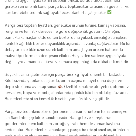
ürününü uygun fiyata temin edebilir. Ancak burada dikkat edilmesi
gereken en önemli konu,
parça bez toptancıları
arasından güvenilir ve
sürdürülebilir tedarik sağlayabilecek olanlarla çalışmaktır
.
Parça bez toptan fiyatları
, genellikle ürünün türüne, kumaş yapısına,
rengine ve temizlik derecesine göre değişkenlik gösterir. Örneğin,
pamuklu kumaştan elde edilen bezler daha yüksek emiciliğe sahipken,
sentetik ağırlıklı bezler dayanıklılık açısından avantaj sağlayabilir. Bu tür
detaylar, özellikle uzun süreli kullanım amaçlayan üretim hatlarında
maliyet/performans dengesini etkiler. Bu yüzden sadece uygun fiyata
değil, aynı zamanda kaliteye ve amaca uygunluğa da dikkat edilmelidir.
Büyük hacimli işletmeler için
parça bez kg fiyatı
önemli bir kıstastır.
Kilo bazında yapılan satışlarda, birim başına maliyet daha düşer ve
depo stoklama avantajı sunar
. Özellikle makine atölyeleri, otomotiv
servisleri, boya ve montaj alanlarında günlük tüketim oldukça fazladır.
Bu nedenle
toptan temizlik bezi
ihtiyacı sürekli ve çeşitlidir.
Parça bez tedarikinde bir diğer önemli unsur, ürünlerin temizlenmiş ve
sınıflandırılmış şekilde sunulmasıdır. Rastgele ve karışık ürün
gönderimleri hem kullanım zorluğu yaratır hem de zaman kaybına
neden olur. Bu nedenle uzmanlaşmış
parça bez toptancıları
, ürünlerini