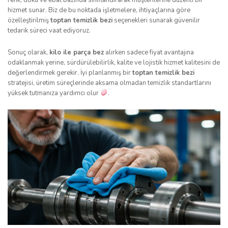
renk, doku ve ebat bazında sınıflandırarak müşterilerine düzenli bir
hizmet sunar. Biz de bu noktada işletmelere, ihtiyaçlarına göre
özelleştirilmiş
toptan temizlik bezi
seçenekleri sunarak güvenilir
tedarik süreci vaat ediyoruz.
Sonuç olarak,
kilo ile parça bez
alırken sadece fiyat avantajına
odaklanmak yerine, sürdürülebilirlik, kalite ve lojistik hizmet kalitesini de
değerlendirmek gerekir. İyi planlanmış bir
toptan temizlik bezi
stratejisi, üretim süreçlerinde aksama olmadan temizlik standartlarını
yüksek tutmanıza yardımcı olur
.