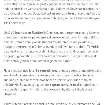
işlevselliği ile öne çıkan en pratik çözümlerden biridir. Ancak bu ürünün
tedarik sürecinde yalnızca fiyata değil, kaliteyi etkileyen teknik kriterlere
de dikkat edilmelidir. Özellikle
toptan temizlik bezi
olarak alındığında,
uzun vadeli kullanım ve işletme verimliliği açısından kalite/fiyat dengesi
kritik önem taşır.
Üstübü bez toptan fiyatları
, ürünün cinsine, karışım oranına, yıkanmış
olup olmamasına ve paketleme şekline göre belirlenir. Örneğin, %100
pamuklu, temizlenmiş ve sınıflandırılmış ürünler ile karışık kumaşlı,
rastgele ayrıştırılmış ürünler arasında ciddi fiyat farkı olabilir.
Temizlik
bezi üreticileri
, ürünlerin üretim kalitesine göre farklı gruplar sunarak
bu çeşitliliği yönetir. Bu noktada, ihtiyacınız olan ürün tipini net olarak
belirlemek, gereksiz maliyetten kaçınmanızı sağlar.
Fiyat analizlerinde
kilo ile temizlik bezi
alımları, adetli alıma göre daha
avantajlıdır. Genellikle preslenmiş ve büyük hacimli koliler halinde
sunulan ürünler, hem stoklama hem de nakliye açısından maliyeti
düşürür
. Bu avantaj sayesinde,
toptan temizlik bezi
kategorisinde
üstübü alımı yapan firmalar daha rekabetçi fiyatlarla kaliteli ürüne
ulaşabilir.
Kalite kriterleri arasında emicilik oranı, lif yapısı, tüy bırakmama özelliği