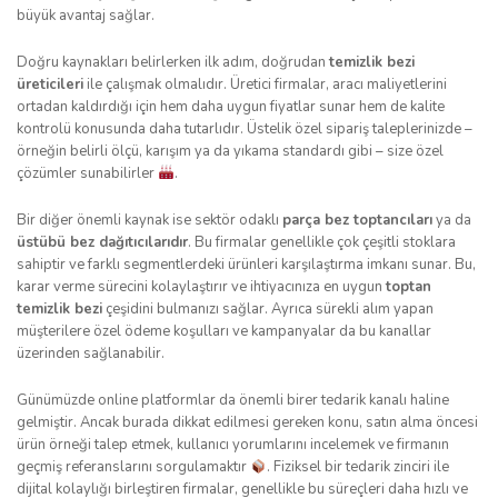
büyük avantaj sağlar.
Doğru kaynakları belirlerken ilk adım, doğrudan
temizlik bezi
üreticileri
ile çalışmak olmalıdır. Üretici firmalar, aracı maliyetlerini
ortadan kaldırdığı için hem daha uygun fiyatlar sunar hem de kalite
kontrolü konusunda daha tutarlıdır. Üstelik özel sipariş taleplerinizde –
örneğin belirli ölçü, karışım ya da yıkama standardı gibi – size özel
çözümler sunabilirler
.
Bir diğer önemli kaynak ise sektör odaklı
parça bez toptancıları
ya da
üstübü bez dağıtıcılarıdır
. Bu firmalar genellikle çok çeşitli stoklara
sahiptir ve farklı segmentlerdeki ürünleri karşılaştırma imkanı sunar. Bu,
karar verme sürecini kolaylaştırır ve ihtiyacınıza en uygun
toptan
temizlik bezi
çeşidini bulmanızı sağlar. Ayrıca sürekli alım yapan
müşterilere özel ödeme koşulları ve kampanyalar da bu kanallar
üzerinden sağlanabilir.
Günümüzde online platformlar da önemli birer tedarik kanalı haline
gelmiştir. Ancak burada dikkat edilmesi gereken konu, satın alma öncesi
ürün örneği talep etmek, kullanıcı yorumlarını incelemek ve firmanın
geçmiş referanslarını sorgulamaktır
. Fiziksel bir tedarik zinciri ile
dijital kolaylığı birleştiren firmalar, genellikle bu süreçleri daha hızlı ve