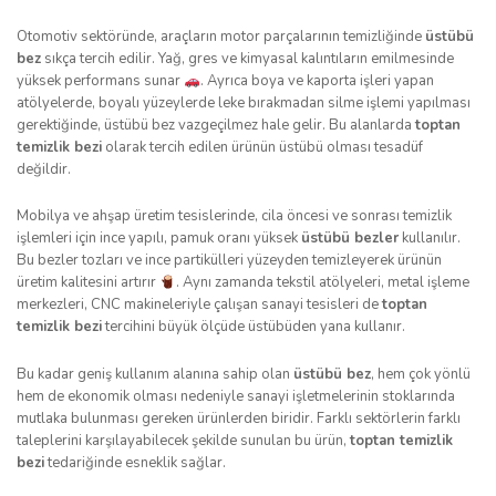
Otomotiv sektöründe, araçların motor parçalarının temizliğinde
üstübü
bez
sıkça tercih edilir. Yağ, gres ve kimyasal kalıntıların emilmesinde
yüksek performans sunar
. Ayrıca boya ve kaporta işleri yapan
atölyelerde, boyalı yüzeylerde leke bırakmadan silme işlemi yapılması
gerektiğinde, üstübü bez vazgeçilmez hale gelir. Bu alanlarda
toptan
temizlik bezi
olarak tercih edilen ürünün üstübü olması tesadüf
değildir.
Mobilya ve ahşap üretim tesislerinde, cila öncesi ve sonrası temizlik
işlemleri için ince yapılı, pamuk oranı yüksek
üstübü bezler
kullanılır.
Bu bezler tozları ve ince partikülleri yüzeyden temizleyerek ürünün
üretim kalitesini artırır
. Aynı zamanda tekstil atölyeleri, metal işleme
merkezleri, CNC makineleriyle çalışan sanayi tesisleri de
toptan
temizlik bezi
tercihini büyük ölçüde üstübüden yana kullanır.
Bu kadar geniş kullanım alanına sahip olan
üstübü bez
, hem çok yönlü
hem de ekonomik olması nedeniyle sanayi işletmelerinin stoklarında
mutlaka bulunması gereken ürünlerden biridir. Farklı sektörlerin farklı
taleplerini karşılayabilecek şekilde sunulan bu ürün,
toptan temizlik
bezi
tedariğinde esneklik sağlar.