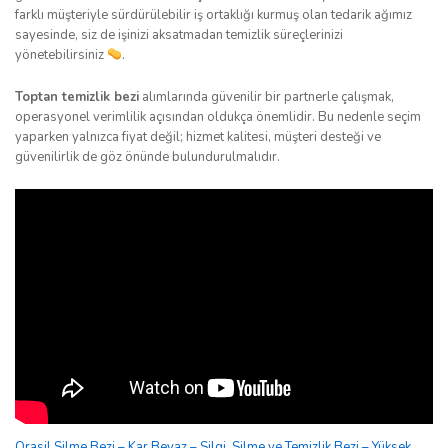
farklı müşteriyle sürdürülebilir iş ortaklığı kurmuş olan tedarik ağımız
sayesinde, siz de işinizi aksatmadan temizlik süreçlerinizi
yönetebilirsiniz
.
Toptan temizlik bezi
alımlarında güvenilir bir partnerle çalışmak,
operasyonel verimlilik açısından oldukça önemlidir. Bu nedenle seçim
yaparken yalnızca fiyat değil; hizmet kalitesi, müşteri desteği ve
güvenilirlik de göz önünde bulundurulmalıdır.
Orasil Silme Bezi – Kar Beyaz – Silgi, Silme ve Temizlik Bezi – Yüksek