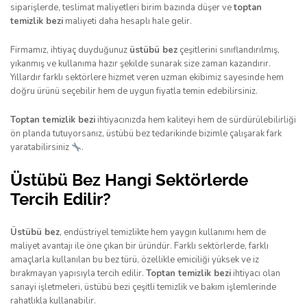
siparişlerde, teslimat maliyetleri birim bazında düşer ve
toptan
temizlik bezi
maliyeti daha hesaplı hale gelir.
Firmamız, ihtiyaç duyduğunuz
üstübü bez
çeşitlerini sınıflandırılmış,
yıkanmış ve kullanıma hazır şekilde sunarak size zaman kazandırır.
Yıllardır farklı sektörlere hizmet veren uzman ekibimiz sayesinde hem
doğru ürünü seçebilir hem de uygun fiyatla temin edebilirsiniz.
Toptan temizlik bezi
ihtiyacınızda hem kaliteyi hem de sürdürülebilirliği
ön planda tutuyorsanız, üstübü bez tedarikinde bizimle çalışarak fark
yaratabilirsiniz
.
Üstübü Bez Hangi Sektörlerde
Tercih Edilir?
Üstübü bez
, endüstriyel temizlikte hem yaygın kullanımı hem de
maliyet avantajı ile öne çıkan bir üründür. Farklı sektörlerde, farklı
amaçlarla kullanılan bu bez türü, özellikle emiciliği yüksek ve iz
bırakmayan yapısıyla tercih edilir.
Toptan temizlik bezi
ihtiyacı olan
sanayi işletmeleri, üstübü bezi çeşitli temizlik ve bakım işlemlerinde
rahatlıkla kullanabilir.