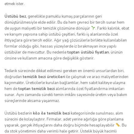
etmek ister.
Üstübü bez
, genellikle pamuklu kumaş parçalarının geri
dönüştürülmesiyle elde edilir. Bu da hem çevreci bir tercih sunar hem
de uygun maliyetli bir temizlik çözümüne dönüşür
. Farklı kalınlık, ebat
ve karışım yapısına sahip üstübü çeşitleri, farklı iş alanlarında özel
ihtiyaçlara göre tercih edilir. Ağır yağ çözücülerle birlikte kullanılabilen
formlar olduğu gibi, hassas yüzeylerde iz bırakmayan ince yapılı
üstübüler de mevcuttur. Bu nedenle
toptan üstübü fiyatları
, ürünün
cinsine ve kullanım amacına göre değişiklik gösterir.
Tedarik sürecinde dikkat edilmesi gereken en önemli unsurlardan biri,
doğrudan
temizlik bezi üreticileri
ile çalışmak ve aracı maliyetlerinden
kaçınmaktır. Üreticilerle kurulan bağlantılar, hem sabit kaliteye ulaşma
hem de
toptan temizlik bezi
alımlarında özel fiyatlandırma imkanları
sunar. Aynı zamanda sürekli temin imkânı sayesinde üretim veya bakım
süreçlerinde aksama yaşanmaz.
Üstübü bezlerin
kilo ile temizlik bezi
kategorisinde sunulması, alım
sürecini de kolaylaştırır. Firmalar, adet yerine ağırlığa göre planlama
yaparak, gerçek ihtiyaçlarını daha doğru biçimde hesaplayabilir
. Bu
da stok yönetimini daha verimli hale getirir. Üstelik büyük hacimli