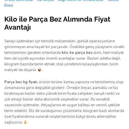
Emici
Kilo ile Parça Bez Alımında Fiyat
Avantajı
Sanayi işletmeleri için temizlik malzemeleri, günlük operasyonların
görünmeyen ama hayati bir parçasıdır. Özellikle geniş yüzeylerin sürekli
temizlenmesi gereken ortamlarda
kilo ile parça bez
alımı, hem maliyet
hem de lojistik açısından önemli avantajlar sunar. Bezleri adetle değil,
kilogram bazında temin etmek; stok yönetimini kolaylaştırırken, birim
maliyeti de düşürür
.
Parça bez kg fiyatı
, ürünün türüne, kumaş yapısına ve temizlenmiş olup
olmamasına göre değişiklik gösterir. Örneğin beyaz, pamuklu ve tüy
bırakmayan bezler daha yüksek birim fiyata sahipken; karışık renkli ve
çok amaçlı bezler daha ekonomik seçenekler sunar. Bu esneklik
sayesinde işletmeler, ihtiyaçlarına en uygun kaliteyi en verimli şekilde
temin edebilir. Biz de sunduğumuz çözümlerle, kilogram bazlı alımlarda
özel fiyatlandırma sunarak müşterilerimize bütçe dostu alternatifler
sağlıyoruz
.