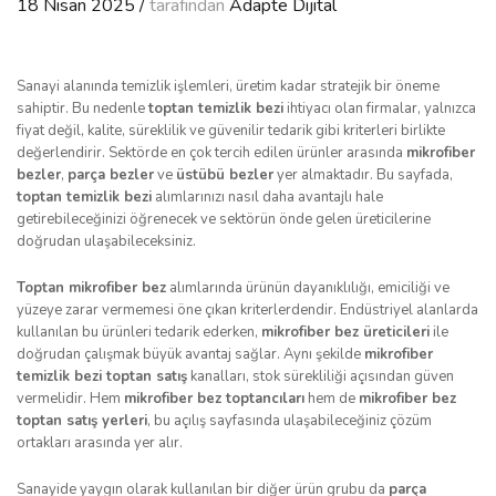
18 Nisan 2025
/
tarafından
Adapte Dijital
Sanayi alanında temizlik işlemleri, üretim kadar stratejik bir öneme
sahiptir. Bu nedenle
toptan temizlik bezi
ihtiyacı olan firmalar, yalnızca
fiyat değil, kalite, süreklilik ve güvenilir tedarik gibi kriterleri birlikte
değerlendirir. Sektörde en çok tercih edilen ürünler arasında
mikrofiber
bezler
,
parça bezler
ve
üstübü bezler
yer almaktadır. Bu sayfada,
toptan temizlik bezi
alımlarınızı nasıl daha avantajlı hale
getirebileceğinizi öğrenecek ve sektörün önde gelen üreticilerine
doğrudan ulaşabileceksiniz.
Toptan mikrofiber bez
alımlarında ürünün dayanıklılığı, emiciliği ve
yüzeye zarar vermemesi öne çıkan kriterlerdendir. Endüstriyel alanlarda
kullanılan bu ürünleri tedarik ederken,
mikrofiber bez üreticileri
ile
doğrudan çalışmak büyük avantaj sağlar. Aynı şekilde
mikrofiber
temizlik bezi toptan satış
kanalları, stok sürekliliği açısından güven
vermelidir. Hem
mikrofiber bez toptancıları
hem de
mikrofiber bez
toptan satış yerleri
, bu açılış sayfasında ulaşabileceğiniz çözüm
ortakları arasında yer alır.
Sanayide yaygın olarak kullanılan bir diğer ürün grubu da
parça