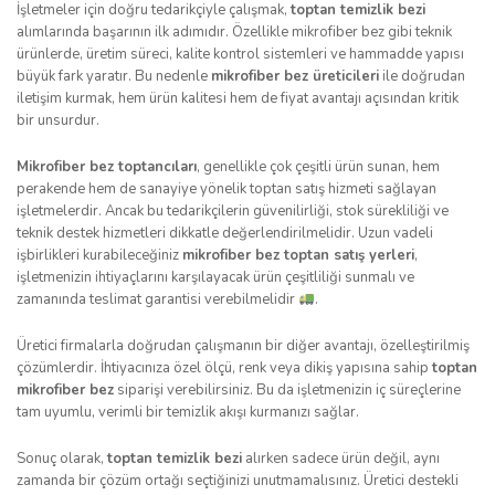
İşletmeler için doğru tedarikçiyle çalışmak,
toptan temizlik bezi
alımlarında başarının ilk adımıdır. Özellikle mikrofiber bez gibi teknik
ürünlerde, üretim süreci, kalite kontrol sistemleri ve hammadde yapısı
büyük fark yaratır. Bu nedenle
mikrofiber bez üreticileri
ile doğrudan
iletişim kurmak, hem ürün kalitesi hem de fiyat avantajı açısından kritik
bir unsurdur.
Mikrofiber bez toptancıları
, genellikle çok çeşitli ürün sunan, hem
perakende hem de sanayiye yönelik toptan satış hizmeti sağlayan
işletmelerdir. Ancak bu tedarikçilerin güvenilirliği, stok sürekliliği ve
teknik destek hizmetleri dikkatle değerlendirilmelidir. Uzun vadeli
işbirlikleri kurabileceğiniz
mikrofiber bez toptan satış yerleri
,
işletmenizin ihtiyaçlarını karşılayacak ürün çeşitliliği sunmalı ve
zamanında teslimat garantisi verebilmelidir
.
Üretici firmalarla doğrudan çalışmanın bir diğer avantajı, özelleştirilmiş
çözümlerdir. İhtiyacınıza özel ölçü, renk veya dikiş yapısına sahip
toptan
mikrofiber bez
siparişi verebilirsiniz. Bu da işletmenizin iç süreçlerine
tam uyumlu, verimli bir temizlik akışı kurmanızı sağlar.
Sonuç olarak,
toptan temizlik bezi
alırken sadece ürün değil, aynı
zamanda bir çözüm ortağı seçtiğinizi unutmamalısınız. Üretici destekli