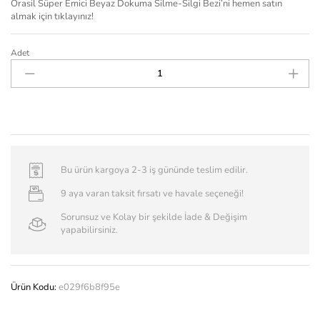
Orasil Süper Emici Beyaz Dokuma Silme-Silgi Bezi’ni hemen satın
almak için tıklayınız!
Adet
Bu ürün kargoya 2-3 iş gününde teslim edilir.
9 aya varan taksit fırsatı ve havale seçeneği!
Sorunsuz ve Kolay bir şekilde İade & Değişim
yapabilirsiniz.
Ürün Kodu:
e029f6b8f95e