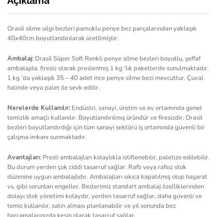
Açıklama
Orasil silme silgi bezleri pamuklu penye bez parçalarından yaklaşık
40x40cm boyutlandırılarak üretilmiştir.
Ambalaj:
Orasil Süper Soft Renkli penye silme bezleri boyutlu, şeffaf
ambalajda, firesiz olarak preslenmiş 1 kg ‘lık paketlerde sunulmaktadır.
1 kg ‘da yaklaşık 35 – 40 adet ince penye silme bezi mevcuttur. Çuval
halinde veya palet ile sevk edilir.
Nerelerde Kullanılır:
Endüstri, sanayi, üretim ve ev ortamında genel
temizlik amaçlı kullanılır. Boyutlandırılmış üründür ve firesizdir. Orasil
bezleri boyutlandırdığı için tüm sanayi sektörü iş ortamında güvenli bir
çalışma imkanı sunmaktadır.
Avantajları:
Presli ambalajları kolaylıkla istiflenebilir, paletize edilebilir.
Bu durum yerden çok ciddi tasarruf sağlar. Raflı veya rafsız stok
düzenine uygun ambalajlıdır. Ambalajları sıkıca kapatılmış olup haşarat
vs. gibi sorunları engeller. Bezlerimiz standart ambalaj özelliklerinden
dolayı stok yönetimi kolaydır, yerden tasarruf sağlar, daha güvenli ve
temiz kullanılır, satın alması planlanabilir ve yıl sonunda bez
harcamalarınızda kesin olarak tasarruf sağlar.