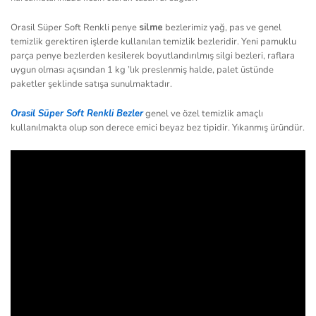
Orasil Süper Soft Renkli penye
silme
bezlerimiz yağ, pas ve genel
temizlik gerektiren işlerde kullanılan temizlik bezleridir. Yeni pamuklu
parça penye bezlerden kesilerek boyutlandırılmış silgi bezleri, raflara
uygun olması açısından 1 kg ’lık preslenmiş halde, palet üstünde
paketler şeklinde satışa sunulmaktadır.
Orasil
Süper Soft Renkli
Be
zler
genel ve özel temizlik amaçlı
kullanılmakta olup son derece emici beyaz bez tipidir. Yıkanmış üründür.