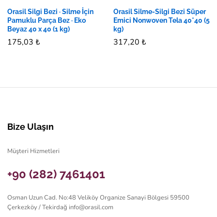
Orasil Silgi Bezi · Silme İçin
Orasil Silme-Silgi Bezi Süper
Pamuklu Parça Bez · Eko
Emici Nonwoven Tela 40*40 (5
Beyaz 40 x 40 (1 kg)
kg)
175,03
₺
317,20
₺
Bize Ulaşın
Müşteri Hizmetleri
+90 (282) 7461401
Osman Uzun Cad. No:48 Veliköy Organize Sanayi Bölgesi 59500
Çerkezköy / Tekirdağ
info@orasil.com