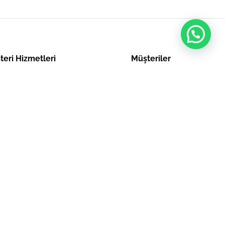
teri Hizmetleri
Müşteriler
mat Koşulları
Üye Girişi
k Sözleşmesi
Yeni Üyelik
 Sözleşmesi
Sipariş Takibi
lik & Güvenlik
Yardım & Destek
ti & İade Koşulları