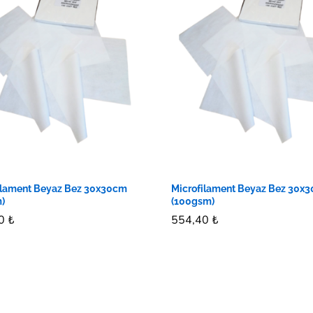
ilament Beyaz Bez 30x30cm
Microfilament Beyaz Bez 30x
)
(100gsm)
00
00
₺
₺
554,40
554,40
₺
₺