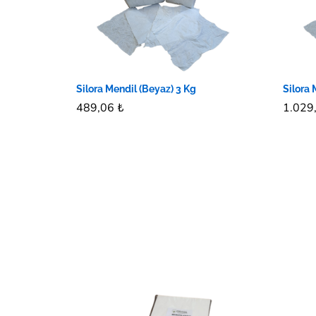
Silora Mendil (Beyaz) 3 Kg
Silora 
489,06
489,06
₺
₺
1.029
1.029