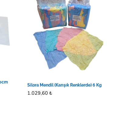
30cm
Silora Mendil (Karışık Renklerde) 6 Kg
1.029,60
1.029,60
₺
₺