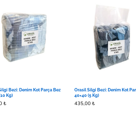
Silgi Bezi: Denim Kot Parça Bez
Orasil Silgi Bezi: Denim Kot Pa
(10 Kg)
40×40 (5 Kg)
00
00
₺
₺
435,00
435,00
₺
₺