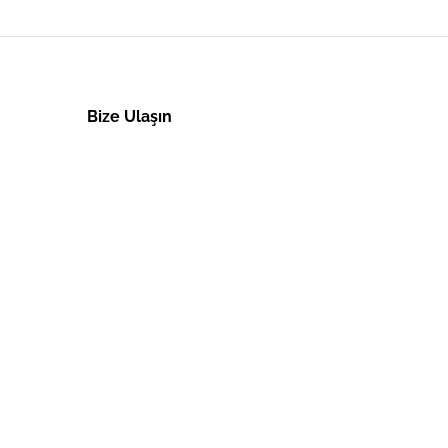
Bize Ulaşın
Müşteri Hizmetleri
+90 (282) 7461401
Osman Uzun Cad. No:48 Veliköy Organize Sanayi
Bölgesi 59500 Çerkezköy / Tekirdağ
info@orasil.com