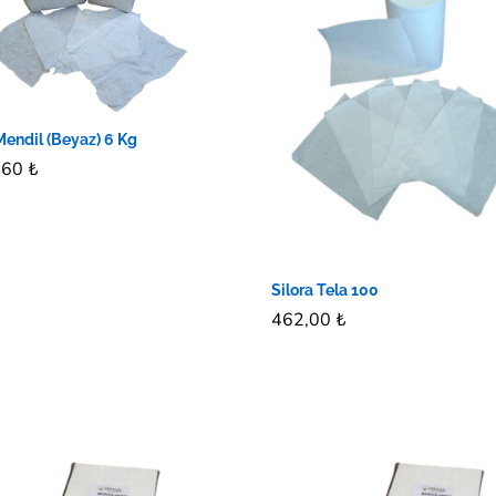
Mendil (Beyaz) 6 Kg
,60
,60
₺
₺
Silora Tela 100
462,00
462,00
₺
₺