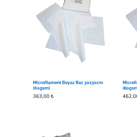
Microfilament Beyaz Bez 30x30cm
Microf
(60gsm)
(80gsm
363,00
363,00
₺
₺
462,
462,