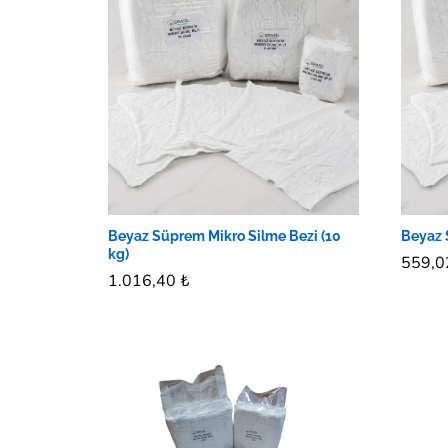
Beyaz Süprem Mikro Silme Bezi (10
Beyaz 
kg)
559,
559,
1.016,40
1.016,40
₺
₺