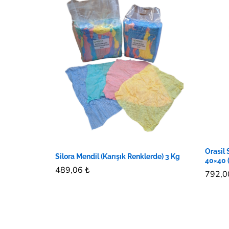
Orasil 
Silora Mendil (Karışık Renklerde) 3 Kg
40×40 
489,06
489,06
₺
₺
792,
792,