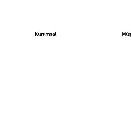
Kurumsal
Müş
Hakkımızda
Tesli
İletişim
Üyeli
Talep Formu
Satış
Banka Hesaplarımız
Gizli
Garan