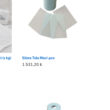
 (1 kg)
Silora Tela Mavi 400
1.531,20
1.531,20
₺
₺