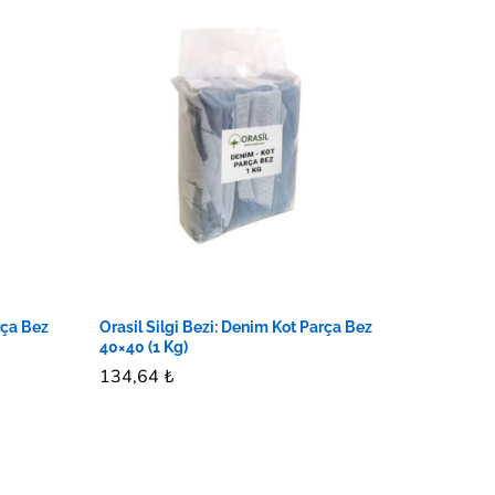
rça Bez
Orasil Silgi Bezi: Denim Kot Parça Bez
40×40 (1 Kg)
134,64
134,64
₺
₺