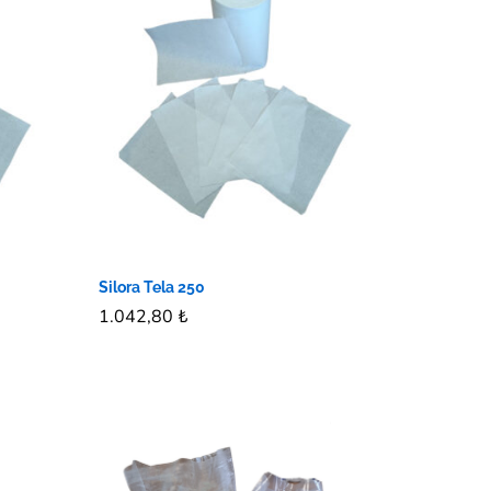
Silora Tela 250
1.042,80
1.042,80
₺
₺