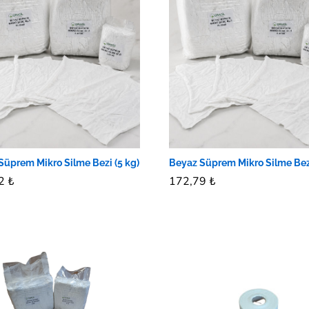
Süprem Mikro Silme Bezi (5 kg)
Beyaz Süprem Mikro Silme Bezi
02
02
₺
₺
172,79
172,79
₺
₺