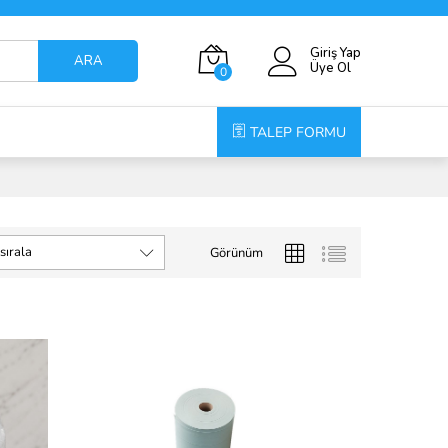
Giriş Yap
ARA
Üye Ol
0
TALEP FORMU
sırala
Görünüm