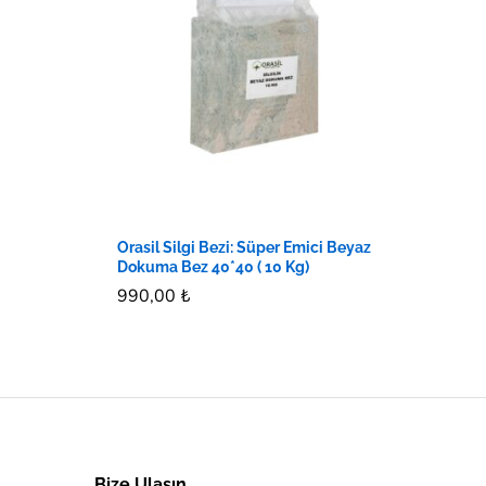
Orasil Silgi Bezi: Süper Emici Beyaz
Dokuma Bez 40*40 ( 10 Kg)
990,00
990,00
₺
₺
Bize Ulaşın