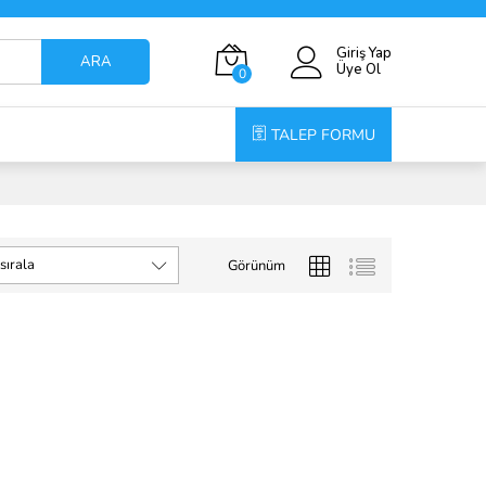
Giriş Yap
ARA
Üye Ol
0
TALEP FORMU
sırala
Görünüm